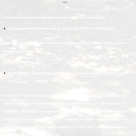
—
Cette année nous vous proposons de partir en Savoie avec le séjour :
La Savoie de haut en bas
(6-14ans) du
30/07 au 6/08/2022
(pour plus de renseignements sur le programme du séjour, rendez vous sur notre
page
actualités
)
Pour les inscriptions :
Inscription papier uniquement :
(paiement par chèque, bons CAF,
ANCV, autre)
>
Il vous faudra télécharger ci dessous la
fiche d’inscription
, la
fiche sanitaire,
les
autorisations parentales et de sortie de
territoire
. Préparer ensuite le tout avec les autres documents
nécessaires (vaccins,…) et le paiement puis vous pouvez le
déposer au siège de l’association au
14 rue des marronniers
68127 Sainte Croix en Plaine.