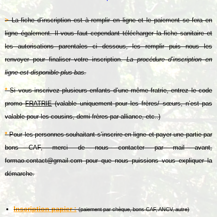
>
La fiche d’inscription est à remplir en ligne et le paiement se fera en
ligne également. Il vous faut cependant télécharger la fiche sanitaire et
les autorisations parentales ci dessous, les remplir puis nous les
renvoyer pour finaliser votre inscription.
La procédure d’inscription en
ligne est disponible plus bas.
*
Si vous inscrivez plusieurs enfants d’une même fratrie, entrez le code
promo
FRATRIE
(valable uniquement pour les frères/ sœurs, n’est pas
valable pour les cousins, demi frères par alliance, etc..)
*
Pour les personnes souhaitant s’inscrire en ligne et payer une partie par
bons CAF, merci de nous contacter par mail avant,
formao.contact@gmail.com
pour que nous puissions vous expliquer la
démarche.
Inscription papier :
(paiement par chèque, bons CAF, ANCV, autre)