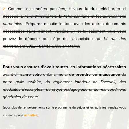
>
Comme les années passées, il vous faudra télécharger ci
dessous la
fiche d’inscription
, la
fiche sanitaire
et les
autorisations
parentales
. Préparer ensuite le tout avec les autres documents
nécessaires (avis d’impôt, vaccins,…) et le paiement puis vous
pouvez le déposer au siège de l’association au
14 rue des
marronniers 68127 Sainte Croix en Plaine.
Pour vous assurez d’avoir toutes les informations nécessaires
avant d’inscrire votre enfant, merci
de prendre connaissance
de
notre
grille tarifaire, du règlement intérieur de l’accueil, des
modalités d’inscription, du projet pédagogique et de nos conditions
générales de vente.
(pour plus de renseignements sur le programme du séjour et les activités, rendez vous
sur notre page
actualités
)