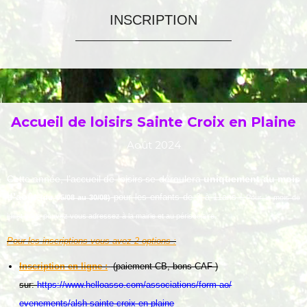
INSCRIPTION
Accueil de loisirs Sainte Croix en Plaine
Août 2024
Cette année, l’accueil de loisirs se déroulera
uniquement au mois
d’août
!
pour les enfants de 3 à 11ans
(du 05/08 au 30/08)
Pour le mois de
juillet vous pouvez vous adressez à la mairie et au périscolaire.
P
our les inscriptions vous avez 2 options :
Inscription en ligne :
(paiement CB, bons CAF )
sur:
https://www.helloasso.com/
associations/form-ao/
evenements/alsh-sainte-croix-
en-plaine